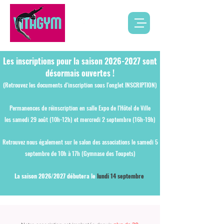
Les inscriptions pour la saison
2026-2027
sont
désormais ouvertes !
(
Retrouvez les documents d'inscription sous l'onglet INSCRIPTION)
Permanences de réinscription en salle Expo de l'Hôtel de Ville
les samedi 29 août (10h-12h) et mercredi 2 septembre (16h-19h)
Retrouvez nous également sur le salon des associations le samedi 5
septembre de 10h à 17h (Gymnase des Toupets)
La saison 2026/2027 débutera le
lundi 14 septembre