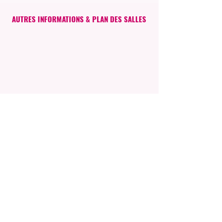
AUTRES INFORMATIONS & PLAN DES SALLES
DES RETOURS, DES SUGGESTIONS...
Nous sommes à votre écoute, n'hésitez