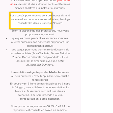
Notre association est implantée depuis
plus de 30
ans
à Vauréal et vise à donner accès à différentes
activités sportives aux petits et aux grands.
Les activités permanentes sont proposées du lundi
au samedi en période scolaire selon les plannings
consultables dans la rubrique “Cours”.
Selon la disponibilité des professeurs, nous vous
proposerons également :
quelques cours pendant les vacances scolaires,
ouverts aussi aux non adhérents moyennant une
participation modique.
des stages pour vous permettre de découvrir de
nouvelles activités (Salsa/Bachata, Danse Africaine,
Zumba, Danse orientale, Bollywood etc.).
Ils se
dérouleront
le dimanche
avec une
petite
participation financière
.
L'association est gérée par des
bénévoles
réunis
au sein du bureau avec l'appui d'un secrétariat à
temps partiel.
En souscrivant à l'une de nos disciplines ou à notre
forfait gym, vous adhérez à cette association. La
licence et l'assurance sont incluses dans la
cotisation. Il ne sera procédé à aucun
remboursement après inscription.
Vous pouvez nous joindre au
06 85 10 47 94
. Le
répondeur est consulté en soirée en semaine,