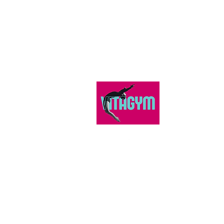
VITAGYM
1, place du Cœ
95490 Vauréa
Tél : 06 85 10
Répondeur le