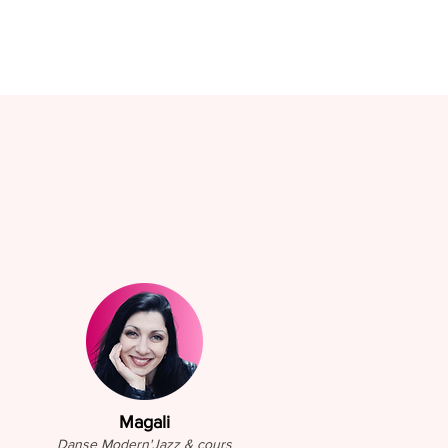
CONTACT
PARTENAIRES
Magali
Danse Modern'Jazz
& cours