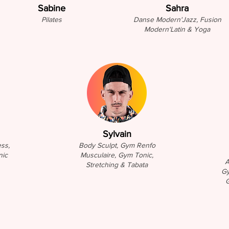
Sabine
Sahra
Pilates
Danse Modern'Jazz,
Fusion
Modern'Latin & Yoga
Sylvain
ss,
Body Sculpt,
Gym Renfo
nic
Musculaire,
Gym Tonic,
A
Stretching & Tabata
Gy
G