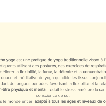
UEIL
COURS
INSCRIPTION
L'ASSOCIATION
tha yoga
est une
pratique de yoga traditionnelle
visant à l'
atiquants utilisent des
postures
, des
exercices de respirat
méliorer la
flexibilité
, la
force
, la
détente
et la
concentrati
douce et méditative de yoga qui cible les tissus conjonct
ant de longues périodes, favorisant la flexibilité et la re
n-être physique et mental
, réduit le stress, améliore la san
conscience de soi.
ns le monde entier,
adapté à tous les âges et niveaux de 