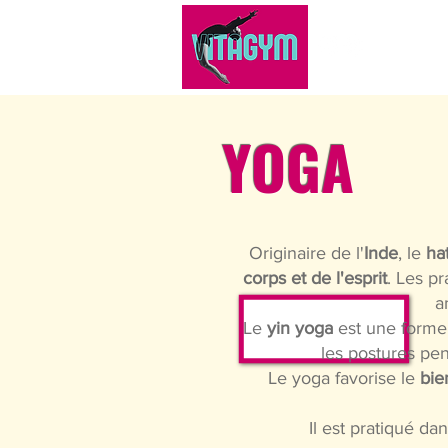
ACC
YOGA
Originaire de l'
Inde
, le
ha
corps et de l'esprit
.
Les pr
a
Le
yin yoga
est une forme 
les postures pend
Le yoga favorise le
bie
Il est pratiqué da