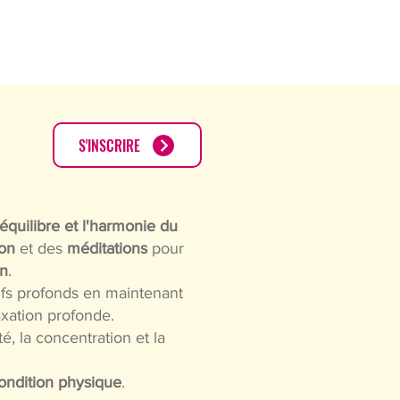
CONTACT
PARTENAIRES
S'INSCRIRE
équilibre et l'harmonie du
ion
et des
méditations
pour
on
.
ifs profonds en maintenant
laxation profonde.
té, la concentration et la
condition physique
.