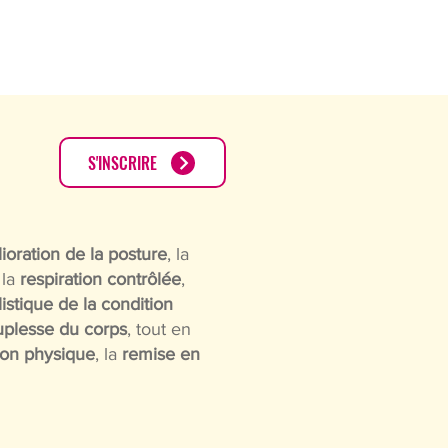
CONTACT
PARTENAIRES
S'INSCRIRE
ioration de la posture
, la
 la
respiration contrôlée
,
istique de la condition
uplesse du corps
, tout en
ion physique
, la
remise en