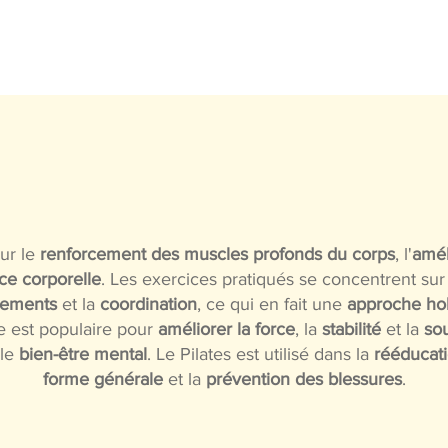
UEIL
COURS
INSCRIPTION
L'ASSOCIATION
ur le
renforcement des muscles profonds du corps
, l'
amél
ce corporelle
. Les exercices pratiqués se concentrent sur
vements
et la
coordination
, ce qui en fait une
approche hol
e est populaire pour
améliorer la force
, la
stabilité
et la
so
 le
bien-être mental
. Le Pilates est utilisé dans la
rééducat
forme générale
et la
prévention des blessures
.