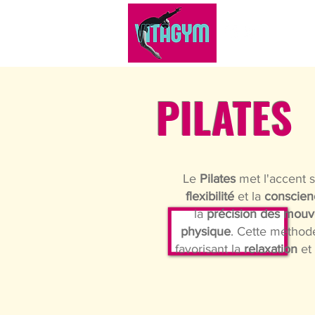
ACC
PILATES
Le
Pilates
met l'accent s
flexibilité
et la
conscien
la
précision des mou
physique
. Cette méthod
favorisant la
relaxation
et