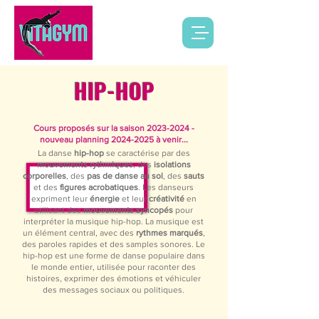
HIP-HOP
Cours proposés sur la saison
2023-2024
-
nouveau planning
2024-2025
à venir...
La danse
hip-hop
se caractérise par des
mouvements rythmiques
, des
isolations
corporelles
, des
pas de danse au sol
, des
sauts
et des
figures acrobatiques
. Les danseurs
expriment leur
énergie
et leur
créativité
en
utilisant des
mouvements syncopés
pour
interpréter la musique hip-hop. La musique est
un élément central, avec des
rythmes marqués
,
des paroles rapides et des samples sonores. Le
hip-hop est une forme de danse populaire dans
le monde entier, utilisée pour raconter des
histoires, exprimer des émotions et véhiculer
des messages sociaux ou politiques.